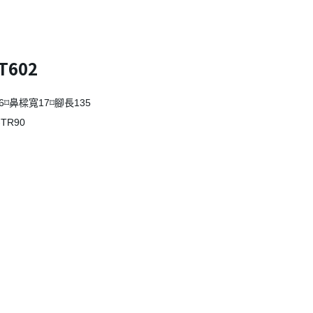
ST602
6⌑鼻樑寬17⌑腳長135
TR90