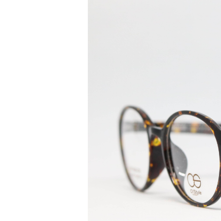
登 入
忘記密碼？