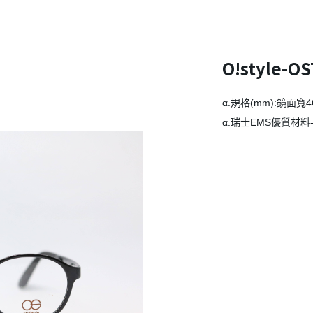
O!style-O
α.規格(mm):鏡面寬4
α.瑞士EMS優質材料-